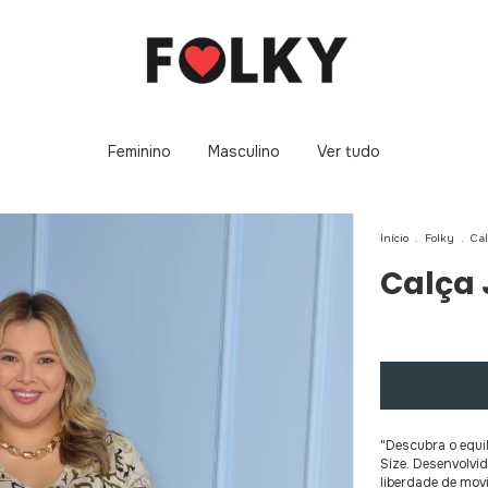
Feminino
Masculino
Ver tudo
Início
.
Folky
.
Cal
Calça 
"Descubra o equil
Size. Desenvolvid
liberdade de movi