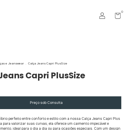
0
ças e Jeanswear
.
Calça Jeans Capri PlusSize
Jeans Capri PlusSize
íbrio perfeito entre conforto e estilo com a nossa Calça Jeans Capri Plus
a para valorizar suas curvas, ela oferece um caimento impecável e
mento, ideal para o dia a dia ou para ocasiões especiais. Com um design