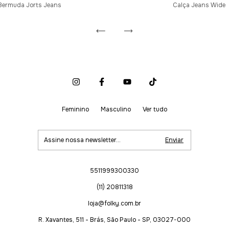
Bermuda Jorts Jeans
Calça Jeans Wide
Feminino
Masculino
Ver tudo
5511999300330
(11) 20811318
loja@folky.com.br
R. Xavantes, 511 - Brás, São Paulo - SP, 03027-000